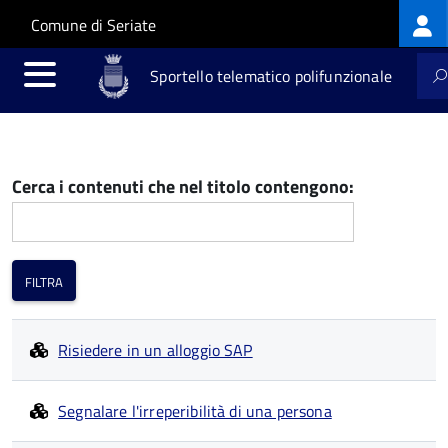
Log
Salta al contenuto principale
Skip to site navigation
Comune di Seriate
me
Sportello telematico polifunzionale
Cerca i contenuti che nel titolo contengono:
Risiedere in un alloggio SAP
Segnalare l'irreperibilità di una persona