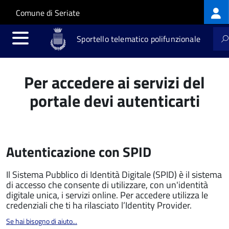
Log
Salta al contenuto principale
Skip to site navigation
Comune di Seriate
me
Sportello telematico polifunzionale
Per accedere ai servizi del
portale devi autenticarti
Autenticazione con SPID
Il Sistema Pubblico di Identità Digitale (SPID) è il sistema
di accesso che consente di utilizzare, con un'identità
digitale unica, i servizi online. Per accedere utilizza le
credenziali che ti ha rilasciato l’Identity Provider.
Se hai bisogno di aiuto...