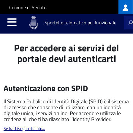
Log
Salta al contenuto principale
Skip to site navigation
Comune di Seriate
me
Sportello telematico polifunzionale
Per accedere ai servizi del
portale devi autenticarti
Autenticazione con SPID
Il Sistema Pubblico di Identità Digitale (SPID) è il sistema
di accesso che consente di utilizzare, con un'identità
digitale unica, i servizi online. Per accedere utilizza le
credenziali che ti ha rilasciato l’Identity Provider.
Se hai bisogno di aiuto...