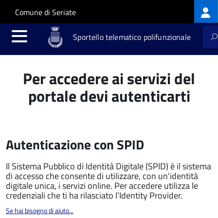
Log
Salta al contenuto principale
Skip to site navigation
Comune di Seriate
me
Sportello telematico polifunzionale
Per accedere ai servizi del
portale devi autenticarti
Autenticazione con SPID
Il Sistema Pubblico di Identità Digitale (SPID) è il sistema
di accesso che consente di utilizzare, con un'identità
digitale unica, i servizi online. Per accedere utilizza le
credenziali che ti ha rilasciato l’Identity Provider.
Se hai bisogno di aiuto...