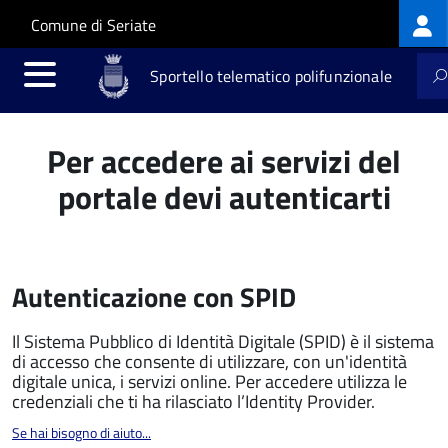
Log
Salta al contenuto principale
Skip to site navigation
Comune di Seriate
me
Sportello telematico polifunzionale
Per accedere ai servizi del
portale devi autenticarti
Autenticazione con SPID
Il Sistema Pubblico di Identità Digitale (SPID) è il sistema
di accesso che consente di utilizzare, con un'identità
digitale unica, i servizi online. Per accedere utilizza le
credenziali che ti ha rilasciato l’Identity Provider.
Se hai bisogno di aiuto...