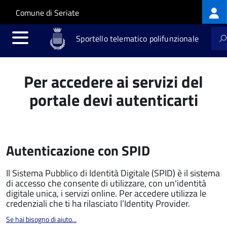
Log
Salta al contenuto principale
Skip to site navigation
Comune di Seriate
me
Sportello telematico polifunzionale
Per accedere ai servizi del
portale devi autenticarti
Autenticazione con SPID
Il Sistema Pubblico di Identità Digitale (SPID) è il sistema
di accesso che consente di utilizzare, con un'identità
digitale unica, i servizi online. Per accedere utilizza le
credenziali che ti ha rilasciato l’Identity Provider.
Se hai bisogno di aiuto...