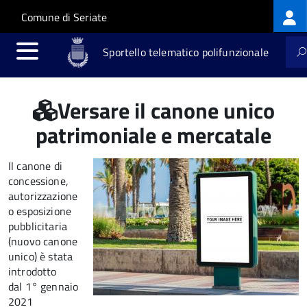
Log
Salta al contenuto principale
Skip to site navigation
Comune di Seriate
me
Sportello telematico polifunzionale
Versare il canone unico
patrimoniale e mercatale
Il canone di
concessione,
autorizzazione
o esposizione
pubblicitaria
(nuovo canone
unico) è stata
introdotto
dal 1° gennaio
2021