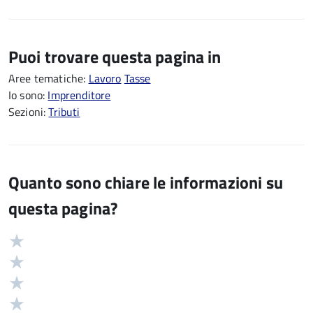
Puoi trovare questa pagina in
Aree tematiche:
Lavoro
Tasse
Io sono:
Imprenditore
Sezioni:
Tributi
Quanto sono chiare le informazioni su
questa pagina?
Valuta
Valutazione
5
Valuta
stelle
4
Valuta
su
stelle
3
Valuta
5
su