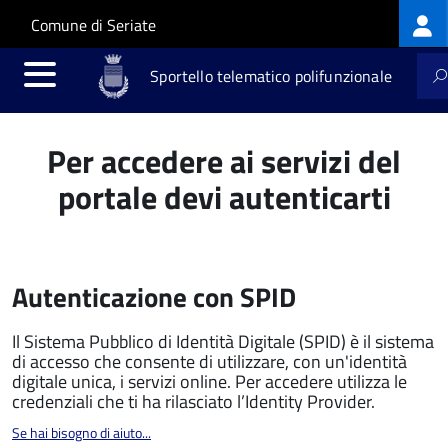
Log
Salta al contenuto principale
Skip to site navigation
Comune di Seriate
me
Sportello telematico polifunzionale
Per accedere ai servizi del
portale devi autenticarti
Autenticazione con SPID
Il Sistema Pubblico di Identità Digitale (SPID) è il sistema
di accesso che consente di utilizzare, con un'identità
digitale unica, i servizi online. Per accedere utilizza le
credenziali che ti ha rilasciato l’Identity Provider.
Se hai bisogno di aiuto...