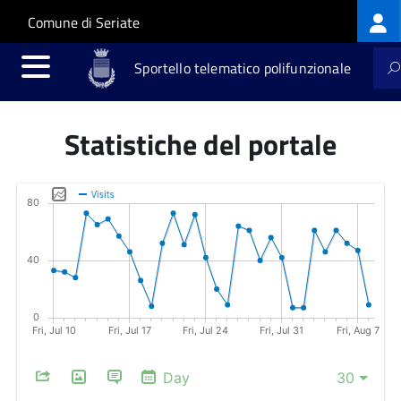
Log
Salta al contenuto principale
Skip to site navigation
Comune di Seriate
me
Sportello telematico polifunzionale
Statistiche del portale