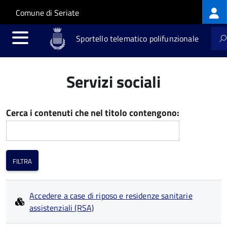
Log
Salta al contenuto principale
Skip to site navigation
Comune di Seriate
me
Sportello telematico polifunzionale
Servizi sociali
Cerca i contenuti che nel titolo contengono:
Accedere a case di riposo e residenze sanitarie
assistenziali (RSA)