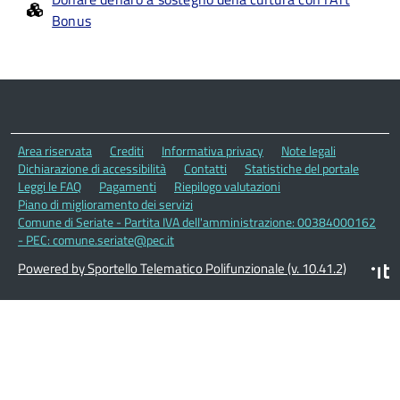
Bonus
Area riservata
Crediti
Informativa privacy
Note legali
Dichiarazione di accessibilità
Contatti
Statistiche del portale
Leggi le FAQ
Pagamenti
Riepilogo valutazioni
Piano di miglioramento dei servizi
Comune di Seriate - Partita IVA dell'amministrazione: 00384000162
- PEC: comune.seriate@pec.it
Powered by Sportello Telematico Polifunzionale (v. 10.41.2)