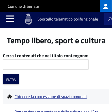
Log
Salta al contenuto principale
Skip to site navigation
Comune di Seriate
me
Sportello telematico polifunzionale
Tempo libero, sport e cultura
Cerca i contenuti che nel titolo contengono:
Chiedere la concessione di spazi comunali
Donare denaro a sostegno della cultura con l'Art