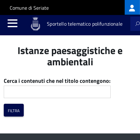
Log
Salta al contenuto principale
Skip to site navigation
Comune di Seriate
me
Sportello telematico polifunzionale
Istanze paesaggistiche e
ambientali
Cerca i contenuti che nel titolo contengono: