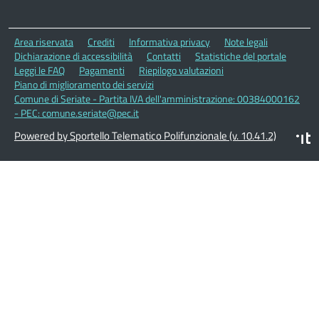
Area riservata
Crediti
Informativa privacy
Note legali
Dichiarazione di accessibilità
Contatti
Statistiche del portale
Leggi le FAQ
Pagamenti
Riepilogo valutazioni
Piano di miglioramento dei servizi
Comune di Seriate - Partita IVA dell'amministrazione: 00384000162
- PEC: comune.seriate@pec.it
Powered by Sportello Telematico Polifunzionale (v. 10.41.2)