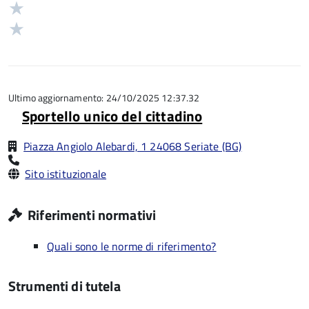
stelle
3
Valuta
5
su
stelle
2
Valuta
5
su
stelle
1
5
su
stelle
5
su
5
Ultimo aggiornamento: 24/10/2025 12:37.32
Sportello unico del cittadino
Piazza Angiolo Alebardi, 1 24068 Seriate (BG)
Sito istituzionale
Riferimenti normativi
Quali sono le norme di riferimento?
Strumenti di tutela