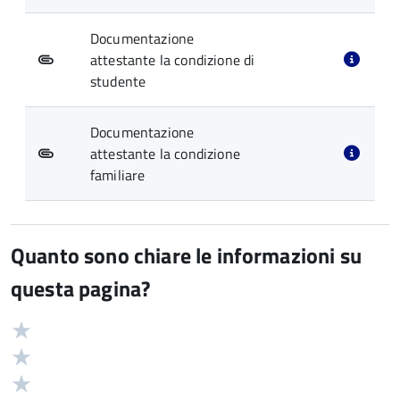
Documentazione
attestante la condizione di
studente
Documentazione
attestante la condizione
familiare
Quanto sono chiare le informazioni su
questa pagina?
Valuta
Valutazione
5
Valuta
stelle
4
Valuta
su