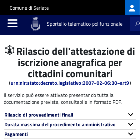
Log
Salta al contenuto principale
Skip to site navigation
Comune di Seriate
me
Sportello telematico polifunzionale
Rilascio dell'attestazione di
iscrizione anagrafica per
cittadini comunitari
(
urn:nir:stato:decreto.legislativo:2007-02-06;30~art9
)
Il servizio può essere attivato presentando tutta la
documentazione prevista, consultabile in formato PDF.
Rilascio di provvedimenti finali
Durata massima del procedimento amministrativo
Pagamenti