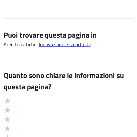
Puoi trovare questa pagina in
Aree tematiche:
Innovazione e smart city
Quanto sono chiare le informazioni su
questa pagina?
Valuta
Valutazione
5
Valuta
stelle
4
Valuta
su
stelle
3
Valuta
5
su
stelle
2