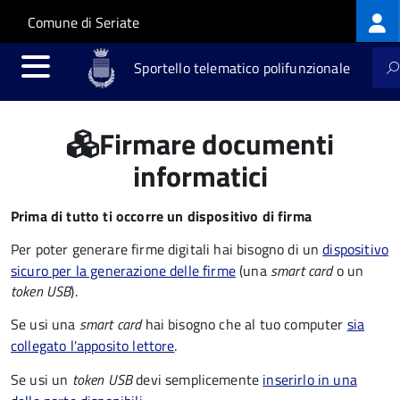
Log
Salta al contenuto principale
Skip to site navigation
Comune di Seriate
me
Sportello telematico polifunzionale
Firmare documenti
informatici
Prima di tutto ti occorre un dispositivo di firma
Per poter generare firme digitali hai bisogno di un
dispositivo
sicuro per la generazione delle firme
(una
smart card
o un
token USB
).
Se usi una
smart card
hai bisogno che al tuo computer
sia
collegato l'apposito lettore
.
Se usi un
token USB
devi semplicemente
inserirlo in una